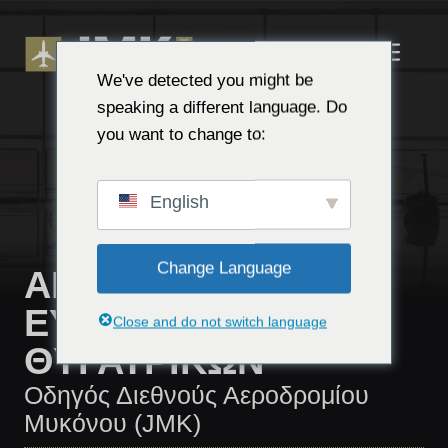
Μετάβαση
στο
ΜΕ
περιεχόμενο
We've detected you might be
speaking a different language. Do
you want to change to:
English
Change Language
ΑΠΟΠΟΊΗΣΗ
ΕΥΘΎΝΗΣ
Close and do not switch language
ΘΥΓΑΤΡΙΚΏΝ
Οδηγός Διεθνούς Αεροδρομίου
Μυκόνου (JMK)