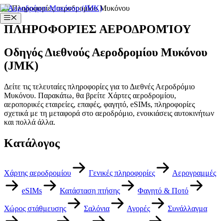
Μετάβαση
στο
Μενού
περιεχόμενο
ΠΛΗΡΟΦΟΡΊΕΣ ΑΕΡΟΔΡΟΜΊΟΥ
Οδηγός Διεθνούς Αεροδρομίου Μυκόνου
(JMK)
Δείτε τις τελευταίες πληροφορίες για το Διεθνές Αεροδρόμιο
Μυκόνου. Παρακάτω, θα βρείτε Χάρτες αεροδρομίου,
αεροπορικές εταιρείες, επαφές, φαγητό, eSIMs, πληροφορίες
σχετικά με τη μεταφορά στο αεροδρόμιο, ενοικιάσεις αυτοκινήτων
και πολλά άλλα.
Κατάλογος
Χάρτης αεροδρομίου
Γενικές πληροφορίες
Αερογραμμές
eSIMs
Κατάσταση πτήσης
Φαγητό & Ποτό
Χώρος στάθμευσης
Σαλόνια
Αγορές
Συνάλλαγμα