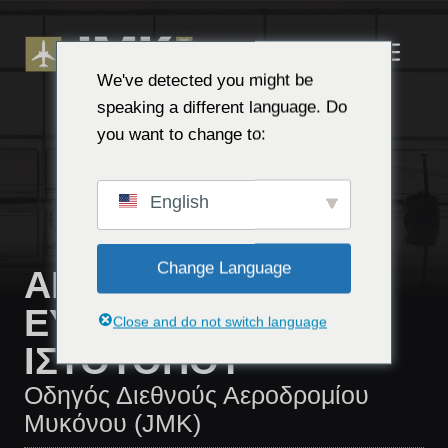
Μετάβαση
στο
ΜΕ
περιεχόμενο
We've detected you might be
speaking a different language. Do
you want to change to:
English
Change Language
ΑΠΟΠΟΊΗΣΗ
ΕΥΘΎΝΗΣ
Close and do not switch language
ΙΣΤΌΤΟΠΟΥ
Οδηγός Διεθνούς Αεροδρομίου
Μυκόνου (JMK)