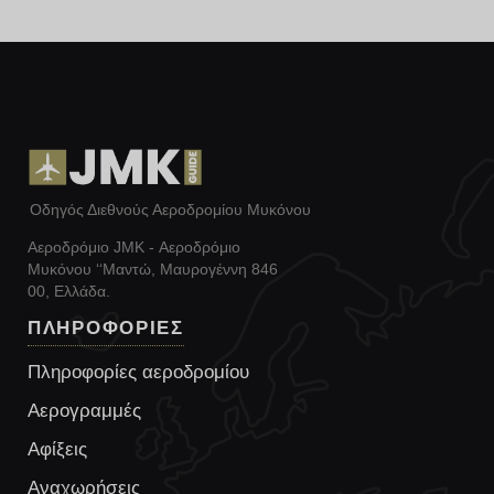
Οδηγός Διεθνούς Αεροδρομίου Μυκόνου
Αεροδρόμιο JMK - Αεροδρόμιο
Μυκόνου ‘‘Μαντώ, Μαυρογέννη 846
00, Ελλάδα.
ΠΛΗΡΟΦΟΡΙΕΣ
Πληροφορίες αεροδρομίου
Αερογραμμές
Αφίξεις
Αναχωρήσεις