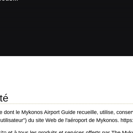
té
re dont le Mykonos Airport Guide recueille, utilise, conse
“utilisateur”) du site Web de l'aéroport de Mykonos.
https
site et à tous les produits et services offerts par The My