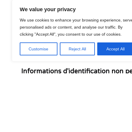
We value your privacy
Informations d'identification perso
We use cookies to enhance your browsing experience, serv
Nous pouvons collecter des informations d'identi
personalised ads or content, and analyse our traffic. By
clicking "Accept All", you consent to our use of cookies.
services, les caractéristiques ou les ressources
anonyme. Nous ne collecterons des informations 
Customise
Reject All
Accept All
utilisateurs peuvent toujours refuser de fournir
activités liées au site.
Informations d'identification non p
Nous pouvons recueillir des informations d'identi
d'identification non personnelles peuvent inclu
connexion des utilisateurs à notre site, tels que
similaires.
Cookies de navigateur web