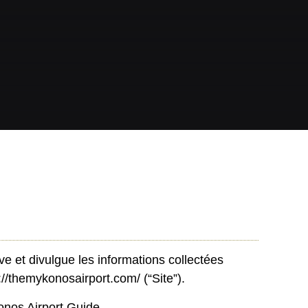
rve et divulgue les informations collectées
://themykonosairport.com/
(“Site”).
konos Airport Guide.