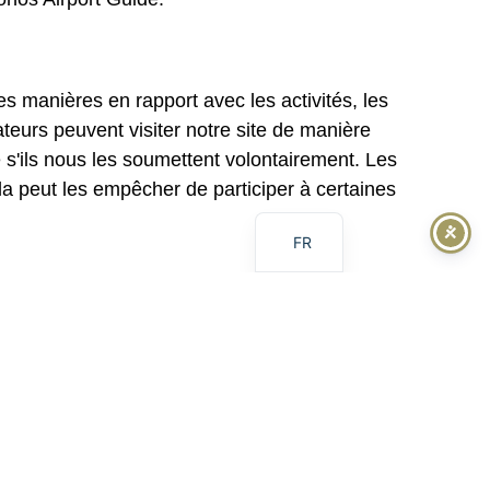
IT
es manières en rapport avec les activités, les
ateurs peuvent visiter notre site de manière
DE
 s'ils nous les soumettent volontairement. Les
EL
ela peut les empêcher de participer à certaines
EN
FR
interagissent avec notre site. Les informations
rmations techniques sur les moyens de
ternet utilisés, ainsi que d'autres informations