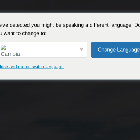
TRASPORTO
TAXI
NOLEGGIO AUTO
've detected you might be speaking a different language. D
u want to change to:
Change Language
lose and do not switch language
English