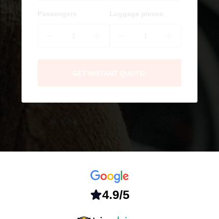
Passengers
Luggage pieces
GET INSTANT QUOTE!
4.9/5